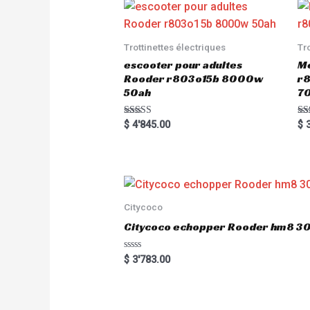
Trottinettes électriques
Tr
escooter pour adultes
Me
Rooder r803o15b 8000w
r8
50ah
7
Rated
Ra
$
4'845.00
$
3
5.00
5.
out of 5
out
Citycoco
Citycoco echopper Rooder hm8 
R
$
3'783.00
a
t
e
d
0