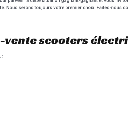
ur parvenir à cette situation gagnant-gagnant et vous invito
é. Nous serons toujours votre premier choix. Faites-nous co
-vente scooters électr
 :