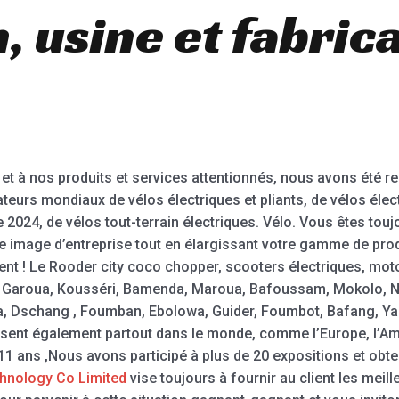
 usine et fabric
et à nos produits et services attentionnés, nous avons été
urs mondiaux de vélos électriques et pliants, de vélos élec
ke 2024, de vélos tout-terrain électriques. Vélo. Vous êtes tou
ne image d’entreprise tout en élargissant votre gamme de pro
igent ! Le Rooder city coco chopper, scooters électriques, mot
, Garoua, Kousséri, Bamenda, Maroua, Bafoussam, Mokolo, N
 Dschang , Foumban, Ebolowa, Guider, Foumbot, Bafang, Ya
ent également partout dans le monde, comme l’Europe, l’Améri
 11 ans ,Nous avons participé à plus de 20 expositions et ob
hnology Co Limited
vise toujours à fournir au client les meill