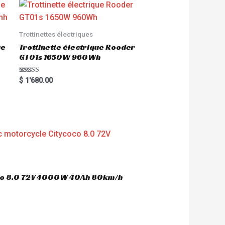
Trottinettes électriques
ue
Trottinette électrique Rooder
GT01s 1650W 960Wh
Rated
$
1'680.00
5.00
out of 5
oco 8.0 72V 4000W 40Ah 80km/h