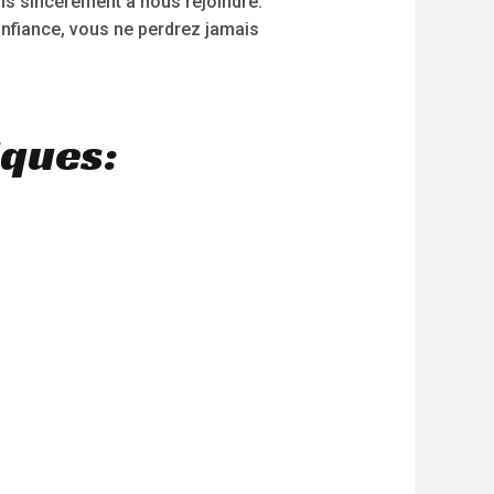
ns sincèrement à nous rejoindre.
nfiance, vous ne perdrez jamais
iques: