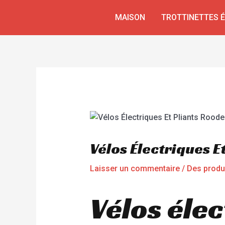
Aller
Navigation
MAISON
TROTTINETTES 
au
de
contenu
l’article
Vélos Électriques 
Laisser un commentaire
/
Des produ
Vélos élec