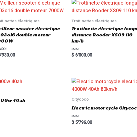
ottinettes électriques
Trottinettes électriques
illeur scooter électrique
Trottinette électrique long
03o16 double moteur
distance Rooder XS09 110
000W
km/h
ted
R
'930.00
$
6'000.00
00
a
 of 5
t
e
d
0
o
u
t
o
f
5
Citycoco
3000w 40ah
Electric motorcycle Cityc
R
$
5'796.00
a
t
e